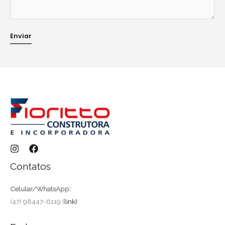
g
e
m
Enviar
c
e
l
u
l
a
r
*
Contatos
Celular/WhatsApp:
(47) 98447-6119 (
link)