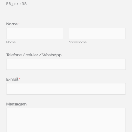
88370-168
Nome
*
Nome
Sobrenome
Telefone / celular / WhatsApp
E-mail
*
M
Mensagem
e
n
s
a