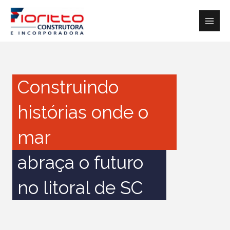
Ir
para
o
conteúdo
Construindo
histórias onde o
mar
abraça o futuro
no litoral de SC