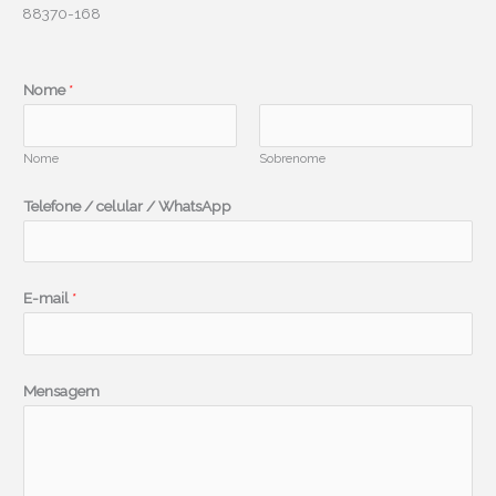
88370-168
c
Nome
*
e
l
Nome
Sobrenome
u
l
Telefone / celular / WhatsApp
a
r
E
E-mail
*
-
m
a
i
Mensagem
l
c
e
l