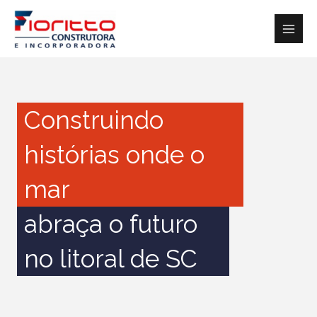
Ir
para
o
conteúdo
Construindo
histórias onde o
mar
abraça o futuro
no litoral de SC