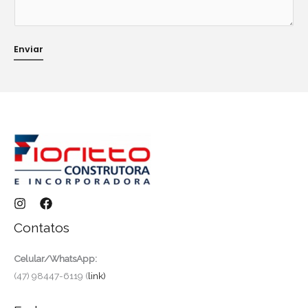
u
l
Enviar
a
r
Contatos
Celular/WhatsApp:
(47) 98447-6119 (
link)