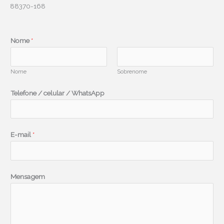
88370-168
Nome
*
Nome
Sobrenome
Telefone / celular / WhatsApp
E-mail
*
/
Mensagem
E
-
m
a