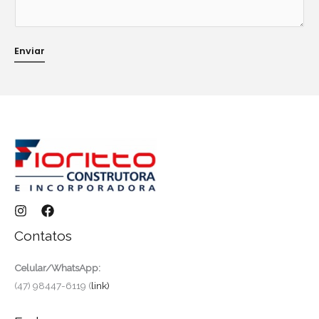
i
l
T
Enviar
e
l
e
f
o
n
e
Contatos
Celular/WhatsApp:
(47) 98447-6119 (
link)