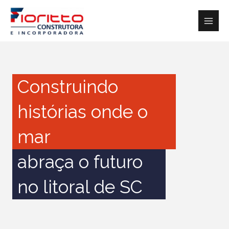
Ir
para
o
conteúdo
Construindo
histórias onde o
mar
abraça o futuro
no litoral de SC