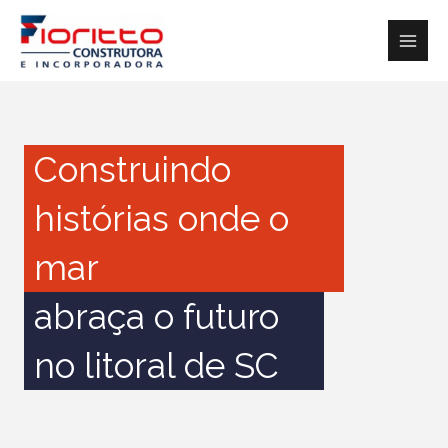
Ir
para
o
conteúdo
Construindo
histórias onde o
mar
abraça o futuro
no litoral de SC