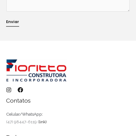
e
E
-
Enviar
m
a
i
l
Contatos
Celular/WhatsApp:
(47) 98447-6119 (
link)