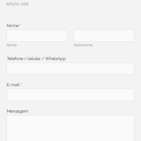
88370-168
Nome
*
Nome
Sobrenome
Telefone / celular / WhatsApp
/
E-mail
*
T
e
l
Mensagem
e
f
o
n