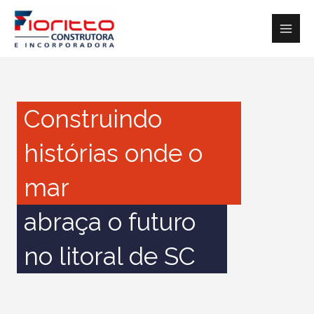
Ir
para
o
conteúdo
Construindo
histórias onde o
mar
abraça o futuro
no litoral de SC