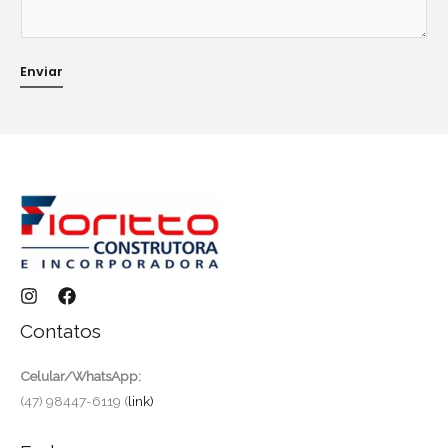
a
t
s
Enviar
A
p
p
W
h
a
t
s
A
p
Contatos
p
Celular/WhatsApp:
(47) 98447-6119 (
link)