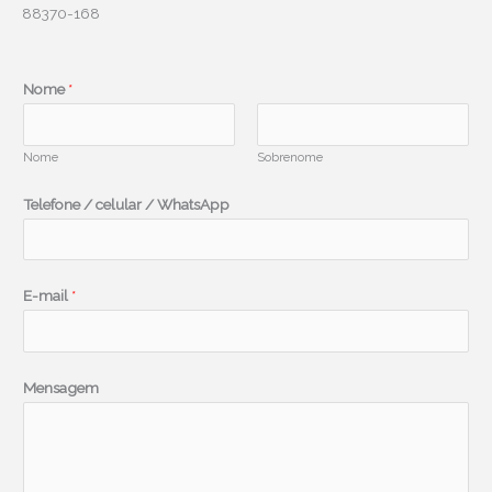
88370-168
*
Nome
*
N
o
Nome
Sobrenome
m
e
Telefone / celular / WhatsApp
*
E-mail
*
Mensagem