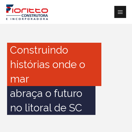
Ir
para
o
conteúdo
Construindo
histórias onde o
mar
abraça o futuro
no litoral de SC